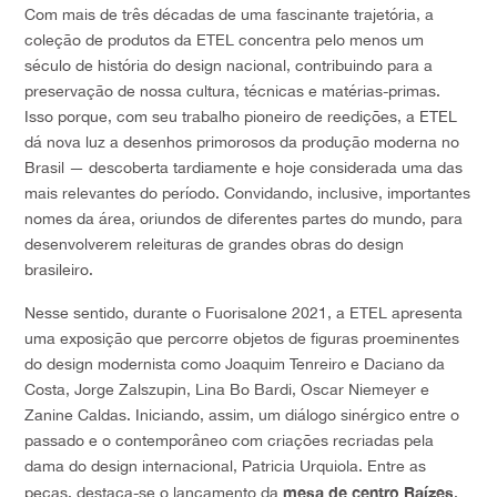
Com mais de três décadas de uma fascinante trajetória, a
coleção de produtos da ETEL concentra pelo menos um
século de história do design nacional, contribuindo para a
preservação de nossa cultura, técnicas e matérias-primas.
Isso porque, com seu trabalho pioneiro de reedições, a ETEL
dá nova luz a desenhos primorosos da produção moderna no
Brasil — descoberta tardiamente e hoje considerada uma das
mais relevantes do período. Convidando, inclusive, importantes
nomes da área, oriundos de diferentes partes do mundo, para
desenvolverem releituras de grandes obras do design
brasileiro.
Nesse sentido, durante o Fuorisalone 2021, a ETEL apresenta
uma exposição que percorre objetos de figuras proeminentes
do design modernista como Joaquim Tenreiro e Daciano da
Costa, Jorge Zalszupin, Lina Bo Bardi, Oscar Niemeyer e
Zanine Caldas. Iniciando, assim, um diálogo sinérgico entre o
passado e o contemporâneo com criações recriadas pela
dama do design internacional, Patricia Urquiola. Entre as
mesa de centro Raízes
peças, destaca-se o lançamento da
,