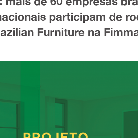
 mais de 60 empresas bras
acionais participam de r
azilian Furniture na Fimm