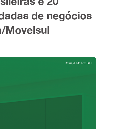
ileiras e 20
odadas de negócios
a/Movelsul