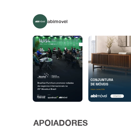
abimovel
APOIADORES