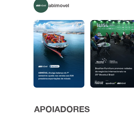
abimovel
APOIADORES