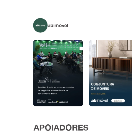
abimovel
APOIADORES