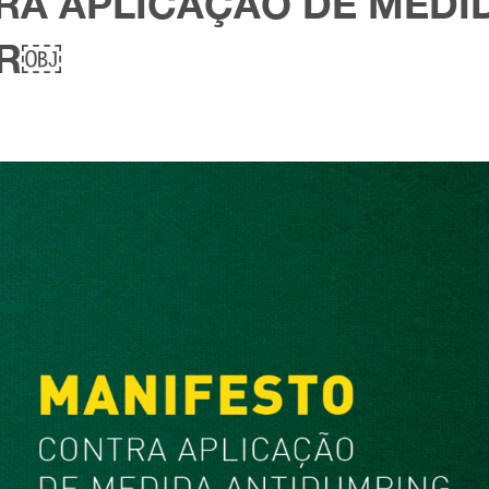
RA APLICAÇÃO DE MEDID
ER￼