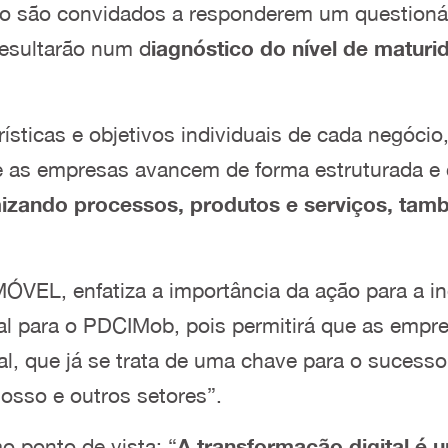
o são convidados a responderem um questionário
 resultarão num d
iagnóstico do nível de matur
rísticas e objetivos individuais de cada negóci
e as empresas avancem de forma estruturada e 
mizando processos, produtos e serviços, tam
ÓVEL, enfatiza a importância da ação para a in
tal para o PDCIMob, pois permitirá que as empr
al, que já se trata de uma chave para o sucess
osso e outros setores”.
o ponto de vista: “
A transformação digital é 