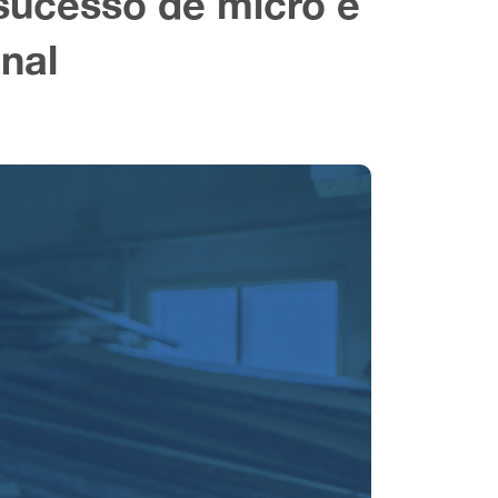
sucesso de micro e
nal