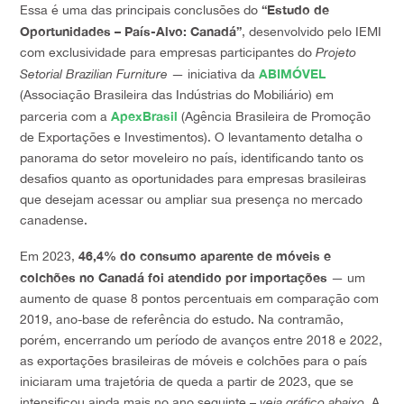
“Estudo de
Essa é uma das principais conclusões do
Oportunidades – País-Alvo: Canadá”
, desenvolvido pelo IEMI
com exclusividade para empresas participantes do
Projeto
ABIMÓVEL
Setorial Brazilian Furniture
— iniciativa da
(Associação Brasileira das Indústrias do Mobiliário) em
ApexBrasil
parceria com a
(Agência Brasileira de Promoção
de Exportações e Investimentos). O levantamento detalha o
panorama do setor moveleiro no país, identificando tanto os
desafios quanto as oportunidades para empresas brasileiras
que desejam acessar ou ampliar sua presença no mercado
canadense.
46,4% do consumo aparente de móveis e
Em 2023,
colchões no Canadá foi atendido por importações
— um
aumento de quase 8 pontos percentuais em comparação com
2019, ano-base de referência do estudo. Na contramão,
porém, encerrando um período de avanços entre 2018 e 2022,
as exportações brasileiras de móveis e colchões para o país
iniciaram uma trajetória de queda a partir de 2023, que se
intensificou ainda mais no ano seguinte –
veja gráfico abaixo
. A