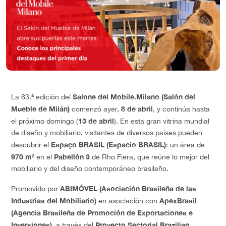
Salone del Mobile.Milano (Salón del
La 63.ª edición del
Mueble de Milán)
8 de abril
comenzó ayer,
, y continúa hasta
13 de abril
el próximo domingo (
). En esta gran vitrina mundial
de diseño y mobiliario, visitantes de diversos países pueden
Espaço BRASIL (Espacio BRASIL)
descubrir el
: un área de
970 m²
Pabellón 3
en el
de Rho Fiera, que reúne lo mejor del
mobiliario y del diseño contemporáneo brasileño.
ABIMÓVEL (Asociación Brasileña de las
Promovido por
Industrias del Mobiliario)
ApexBrasil
en asociación con
(Agencia Brasileña de Promoción de Exportaciones e
Inversiones)
Proyecto Sectorial Brazilian
, a través del