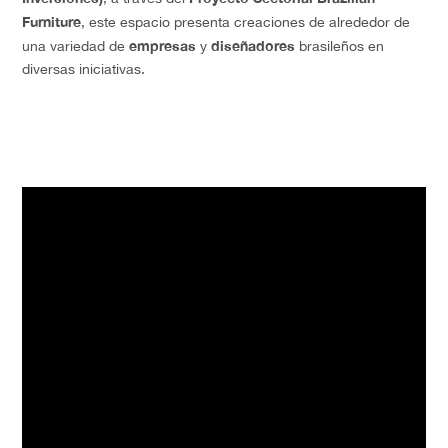
Furniture
, este espacio presenta creaciones de alrededor de
empresas
diseñadores
una variedad de
y
brasileños en
diversas iniciativas.