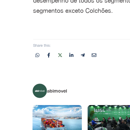
desempenho de todos os segmentos
segmentos exceto Colchões.
Share this:
abimovel