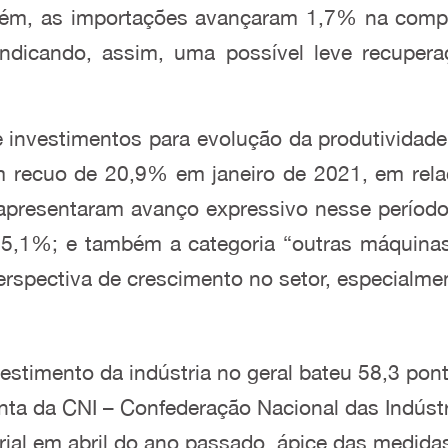
porém, as importações avançaram 1,7% na com
ndicando, assim, uma possível leve recupe
de investimentos para evolução da produtividad
m recuo de 20,9% em janeiro de 2021, em relaç
presentaram avanço expressivo nesse período,
85,1%; e também a categoria “outras máquin
erspectiva de crescimento no setor, especialme
nvestimento da indústria no geral bateu 58,3 po
nta da CNI – Confederação Nacional das Indústr
ial em abril do ano passado, ápice das medidas 