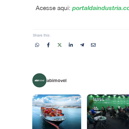
Acesse aqui:
portaldaindustria.c
Share this:
abimovel