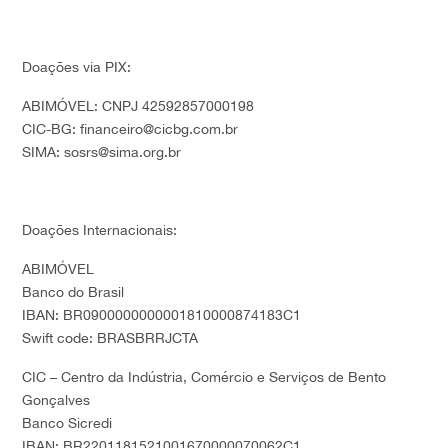
Doações via PIX:
ABIMÓVEL: CNPJ 42592857000198
CIC-BG: financeiro@cicbg.com.br
SIMA: sosrs@sima.org.br
Doações Internacionais:
ABIMÓVEL
Banco do Brasil
IBAN: BR0900000000001810000874183C1
Swift code: BRASBRRJCTA
CIC – Centro da Indústria, Comércio e Serviços de Bento
Gonçalves
Banco Sicredi
IBAN: BR2201181521001670000070062C1