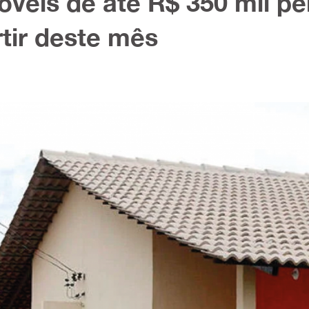
óveis de até R$ 350 mil pe
rtir deste mês