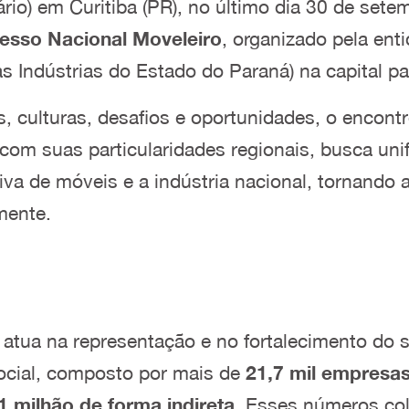
iário) em Curitiba (PR), no último dia 30 de se
esso Nacional Moveleiro
, organizado pela ent
s Indústrias do Estado do Paraná) na capital p
, culturas, desafios e oportunidades, o encont
com suas particularidades regionais, busca uni
iva de móveis e a indústria nacional, tornando 
mente.
ua na representação e no fortalecimento do se
social, composto por mais de
21,7 mil empresa
1 milhão
de forma indireta
. Esses números col