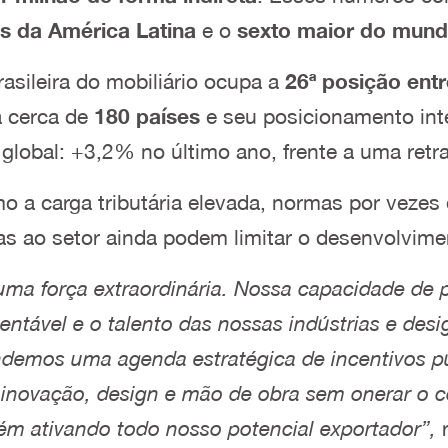
s da América Latina
e o
sexto maior do mun
asileira do mobiliário ocupa a
26ª posição ent
a cerca de
180 países
e seu posicionamento inte
lobal: +3,2% no último ano, frente a uma ret
 a carga tributária elevada, normas por vezes d
das ao setor ainda podem limitar o desenvolvim
m uma força extraordinária. Nossa capacidade d
stentável e o talento das nossas indústrias e de
endemos uma agenda estratégica de incentivos 
, inovação, design e mão de obra sem onerar o
ém ativando todo nosso potencial exportador”,