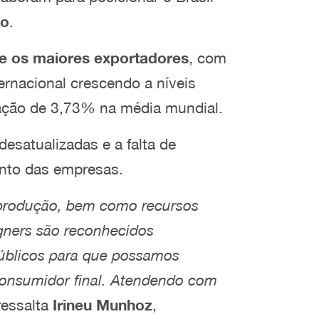
do
.
re os maiores exportadores
, com
rnacional crescendo a níveis
ração de 3,73% na média mundial.
esatualizadas e a falta de
ento das empresas.
e produção, bem como recursos
signers são reconhecidos
públicos para que possamos
 consumidor final. Atendendo com
ressalta
Irineu Munhoz
,