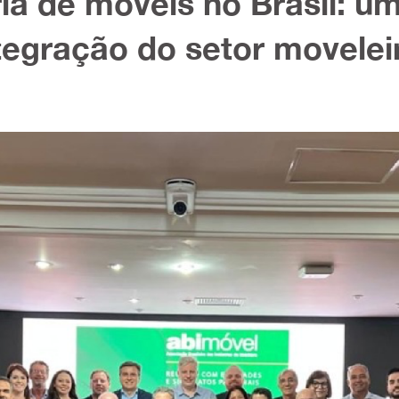
ia de móveis no Brasil: um
tegração do setor movelei